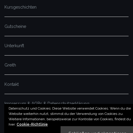
Kursgeschichten
Gutscheine
Unterkunft
Greith
Kontakt
Impressum & AGBs & Datenschutzerklärung
Datenschutz und Cookies: Diese Website verwendet Cookies. Wenn du die
Website weiterhin nutzt, stimmst du der Verwendung von Cookies zu.
Weitere Informationen, beispielsweise zur Kontrolle von Cookies, findest du
© by imSalzatal.at
hier:
Cookie-Richtlinie
Theme von
Colorlib
Powered by
WordPress