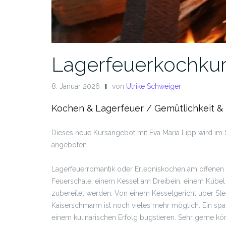
Lagerfeuerkochku
8. Januar 2026
von
Ulrike Schweiger
Kochen & Lagerfeuer / Gemütlichkeit &
Dieses neue Kursangebot mit Eva Maria Lipp wird i
angeboten.
Lagerfeuerromantik oder Erlebniskochen am offenen 
Feuerschale, einem Kessel am Dreibein, einem Kübel m
zubereitet werden. Von einem Kesselgericht über Ste
Kaiserschmarrn ist noch vieles mehr möglich. Ein s
einem kulinarischen Erfolg bugstieren. Sehr gerne kö