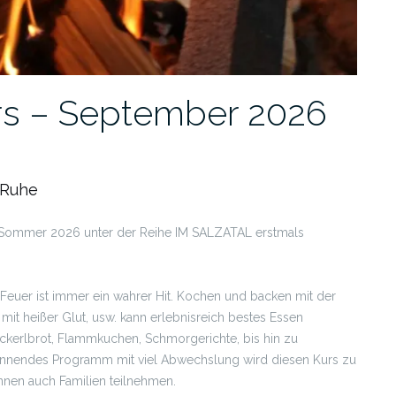
rs – September 2026
 Ruhe
m Sommer 2026 unter der Reihe IM SALZATAL erstmals
Feuer ist immer ein wahrer Hit. Kochen und backen mit der
it heißer Glut, usw. kann erlebnisreich bestes Essen
ckerlbrot, Flammkuchen, Schmorgerichte, bis hin zu
pannendes Programm mit viel Abwechslung wird diesen Kurs zu
nnen auch Familien teilnehmen.