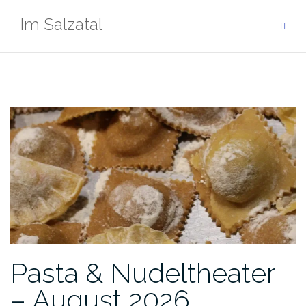
Zum
Im Salzatal
Inhalt
springen
Pasta & Nudeltheater
– August 2026