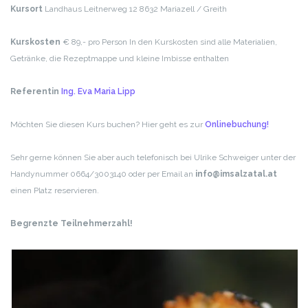
Kursort
Landhaus
Leitnerweg 12
8632 Mariazell / Greith
Kurskosten
€ 89,- pro Person
In den Kurskosten sind alle Materialien,
Getränke, die Rezeptmappe und kleine Imbisse enthalten
Referentin
Ing. Eva Maria Lipp
Möchten Sie diesen Kurs buchen? Hier geht es zur
Onlinebuchung!
Sehr gerne können Sie aber auch telefonisch bei Ulrike Schweiger unter der
Handynummer 0664/3003140 oder per Email an
info@imsalzatal.at
einen Platz reservieren.
Begrenzte Teilnehmerzahl!