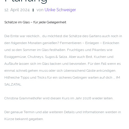
12. April 2024
von
Ulrike Schweiger
Schätze im Glas – für jede Gelegenheit
Die Ernte war reichlich… du möchtest die Schätze des Gartens auch noch in
den folgenden Monaten genießen?
Fermentieren – Einlegen – Einkochen
und so den Sommer im Glas festhalten.
Fruchtiges und Pikantes wie
Essiggemüse, Chutneys, Sugos & Salza. Aber auch Brot, Kuchen und
Aufläufe lassen sich im Glas backen und bevorraten.
Für den Fall wenn es
einmal schnell gehen muss oder sich überraschend Gäste ankündigen.
Hilfreiche Tipps und Tricks für ein sicheres Gelingen warten auf dich … IM
SALZATAL
Christina Grammelhofer wird diesen Kurs im Jahr 2026 wieder leiten.
Der genaue Termin und alle weiteren Details und Informationen werden in
Kürze bekannt gegeben.