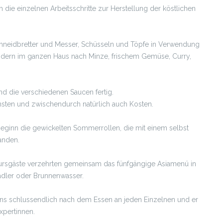
 die einzelnen Arbeitsschritte zur Herstellung der köstlichen
Schneidbretter und Messer, Schüsseln und Töpfe in Verwendung
ondern im ganzen Haus nach Minze, frischem Gemüse, Curry,
nd die verschiedenen Saucen fertig.
ünsten und zwischendurch natürlich auch Kosten.
eginn die gewickelten Sommerrollen, die mit einem selbst
anden.
 Kursgäste verzehrten gemeinsam das fünfgängige Asiamenü in
adler oder Brunnenwasser.
ens schlussendlich nach dem Essen an jeden Einzelnen und er
xpertinnen.