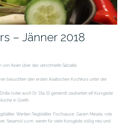
rs – Jänner 2018
h von Asien über das verschneite Salzatal.
ren besuchten den ersten Asiatischen Kochkurs unter der
rdla (oder auch Dr. Dla 🙂 genannt) zauberten elf Kursgäste
küche in Greith.
gblätter, Wantan-Teigblätter, Fischsauce, Garam Masala, rote
er, Sesamöl u.v.m. waren für viele Kursgäste völlig neu und