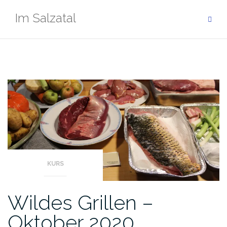
Zum
Im Salzatal
Inhalt
springen
KURS
Wildes Grillen –
Oktober 2020