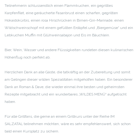
Teilnehmerin schlussendlich
einen Flammkuchen,
ein gegrilltes
Karpfenfilet,
eine geräucherte Fasanbrust
einen scharfen, gegrillten
Hokaidokürbis,
einen rosa Hirschrücken in Birnen-Gin-Marinade,
einen
Wildschweinschopf mit einem gefüllten Erdäpfel und „Biergemüse“
und ein
Lebkuchen Muffin mit Glühweinsabajon und Eis
im Bäuchlein.
Bier, Wein, Wasser und andere Flüssigkeiten rundeten diesen kulinarischen
Höhenflug noch perfekt ab.
Herzlichen Dank an alle Gäste, die tatkräftig an der Zubereitung und somit
am Gelingen dieser wilden Spezialitäten mitgeholfen haben.
Ein besonderer
Dank an Roman & Dave, die wieder einmal ihre besten und geheimsten
Rezepte mitgebracht und ein wunderbares „WILDES MENÜ“ aufgetischt
haben.
Für alle Grillfans, die gerne an einem Grillkurs unter der Reihe IM
SALZATAL teilnehmen möchten, wäre es sehr empfehlenswert, sich schon
bald einen Kursplatz zu sichern.