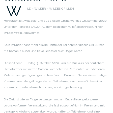
W
ILD – WILDER – WILDES GRILLEN
Herbstzeit ist „Wildzeit“ und aus diesem Grund war das Grillseminar 2020
unter der Reihe IM SALZATAL dem köstlichen Wildfleisch (Fasan, Hirsch,
Wildschwein…) gewidmet.
Kein Wunder, dass mehr als die Hälfte der Teilnehmer dieses Grillkurses
mit Roman Klauser und Dave Griessler auch Jäger waren.
Dieser Abend – Freitag, 9. Oktober 2020- war ein Grillkurs bei herrlichem
Herbstwetter mit netten Gästen, kompetenten Referenten, wunderbaren
Zutaten und genügend gekühltem Bier im Brunnen.
Neben vielen lustigen
Kommentaren der grillbegeisterten Teilnehmer, war dieses Grillseminar
zudem noch sehr lehrreich und unglaublich g’schmackig.
Die Zeit ist wie im Fluge vergangen und am Ende dieser gelungenen,
coronakonformen Veranstaltung, die fast ausschließlich im Freien und mit
genügend Abstand abgehalten wurde, hatten 17 Teilnehmer und eine