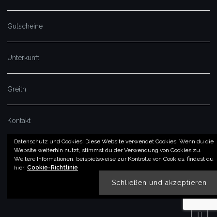
Gutscheine
Unterkunft
Greith
Kontakt
Datenschutz und Cookies: Diese Website verwendet Cookies. Wenn du die
Website weiterhin nutzt, stimmst du der Verwendung von Cookies zu.
Impressum & AGBs & Datenschutzerklärung
Weitere Informationen, beispielsweise zur Kontrolle von Cookies, findest du
hier:
Cookie-Richtlinie
© by imSalzatal.at
Theme von
Colorlib
Powered by
WordPress