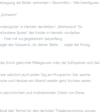
 Bewegung die Bilder verbinden = Stummfilm – Märchenfiguren
m „Schwarm“
istenguide“ in Hameln darstellen/ „Werbespot“ für
rfundene Spiele“ der Kinder in Hameln vorstellen
r – Fee) mit vorgegebenem Satzanfang:
sagte das Gespenst „An deiner Stelle ….“, sagte der König
s frisch gekochte Mittagessen oder die Süßspeisen und das
se war natürlich auch jeden Tag am Programm. Der warme
schuhe und Hauben am Abend wieder ganz trocken waren.
r persönlichen und motivierenden Zeilen von Elena
dingt den Termin für den nächsten Theaterworkshop wissen.