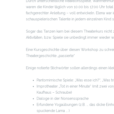
Durch unterschiedliche Reaktionsspiele, Wahrnehm
waren die Kinder täglich von 10.00 bis 17.00 Uhr total
fachgerechter Anleitung – voll entwickeln. Elena war
schauspielerischen Talente in jedem einzelnen Kind
Sogar das Tanzen kam bei diesem Theaterkurs nicht z
Aktivitäten, bzw. Spiele sie unbedingt immer wieder 
Eine Kursgeschichte über diesen Workshop zu schreibe
Theatergeschichte „passierte“
Einige notierte Stichwörter sollen allerdings einen kl
Pantomimische Spiele: „Was esse ich?“, „Was t
Improtheater „Tot in einer Minute“ (mit zwei vor
Kaufhaus – Schraube)
Dialoge in der Nonsenssprache
Erfundene Yogaübungen (z.B. … das dicke Einho
spuckende Lama … )