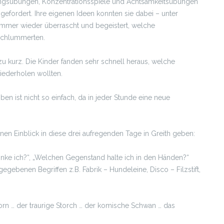
ungsübungen, Konzentrationsspiele und Achtsamkeitsübungen
 gefordert. Ihre eigenen Ideen konnten sie dabei – unter
 immer wieder überrascht und begeistert, welche
 schlummerten.
u kurz. Die Kinder fanden sehr schnell heraus, welche
wiederholen wollten.
n ist nicht so einfach, da in jeder Stunde eine neue
einen Einblick in diese drei aufregenden Tage in Greith geben:
rinke ich?“, „Welchen Gegenstand halte ich in den Händen?“
gegebenen Begriffen z.B. Fabrik – Hundeleine, Disco – Filzstift,
rn … der traurige Storch … der komische Schwan … das