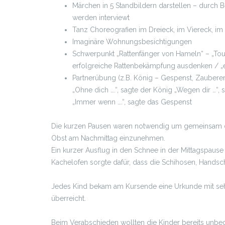
Märchen in 5 Standbildern darstellen – durch
werden interviewt
Tanz Choreografien im Dreieck, im Viereck, i
Imaginäre Wohnungsbesichtigungen
Schwerpunkt „Rattenfänger von Hameln“ – „Tour
erfolgreiche Rattenbekämpfung ausdenken / „e
Partnerübung (z.B. König – Gespenst, Zaubere
„Ohne dich ….“, sagte der König „Wegen dir …“, 
„Immer wenn ….“, sagte das Gespenst
Die kurzen Pausen waren notwendig um gemeinsam da
Obst am Nachmittag einzunehmen.
Ein kurzer Ausflug in den Schnee in der Mittagspau
Kachelofen sorgte dafür, dass die Schihosen, Hand
Jedes Kind bekam am Kursende eine Urkunde mit seh
überreicht.
Beim Verabschieden wollten die Kinder bereits unbe