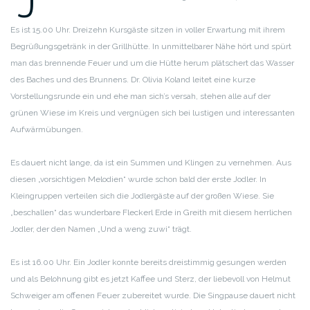
J
Es ist 15.00 Uhr. Dreizehn Kursgäste sitzen in voller Erwartung mit ihrem
Begrüßungsgetränk in der Grillhütte. In unmittelbarer Nähe hört und spürt
man das brennende Feuer und um die Hütte herum plätschert das Wasser
des Baches und des Brunnens. Dr. Olivia Koland leitet eine kurze
Vorstellungsrunde ein und ehe man sich’s versah, stehen alle auf der
grünen Wiese im Kreis und vergnügen sich bei lustigen und interessanten
Aufwärmübungen.
Es dauert nicht lange, da ist ein Summen und Klingen zu vernehmen. Aus
diesen „vorsichtigen Melodien“ wurde schon bald der erste Jodler. In
Kleingruppen verteilen sich die Jodlergäste auf der großen Wiese. Sie
„beschallen“ das wunderbare Fleckerl Erde in Greith mit diesem herrlichen
Jodler, der den Namen „Und a weng zuwi“ trägt.
Es ist 16.00 Uhr. Ein Jodler konnte bereits dreistimmig gesungen werden
und als Belohnung gibt es jetzt Kaffee und Sterz, der liebevoll von Helmut
Schweiger am offenen Feuer zubereitet wurde. Die Singpause dauert nicht