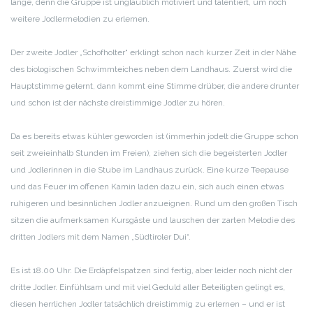
lange, denn die Gruppe ist unglaublich motiviert und talentiert, um noch
weitere Jodlermelodien zu erlernen.
Der zweite Jodler „Schofholter“ erklingt schon nach kurzer Zeit in der Nähe
des biologischen Schwimmteiches neben dem Landhaus. Zuerst wird die
Hauptstimme gelernt, dann kommt eine Stimme drüber, die andere drunter
und schon ist der nächste dreistimmige Jodler zu hören.
Da es bereits etwas kühler geworden ist (immerhin jodelt die Gruppe schon
seit zweieinhalb Stunden im Freien), ziehen sich die begeisterten Jodler
und Jodlerinnen in die Stube im Landhaus zurück. Eine kurze Teepause
und das Feuer im offenen Kamin laden dazu ein, sich auch einen etwas
ruhigeren und besinnlichen Jodler anzueignen. Rund um den großen Tisch
sitzen die aufmerksamen Kursgäste und lauschen der zarten Melodie des
dritten Jodlers mit dem Namen „Südtiroler Dui“.
Es ist 18.00 Uhr. Die Erdäpfelspatzen sind fertig, aber leider noch nicht der
dritte Jodler. Einfühlsam und mit viel Geduld aller Beteiligten gelingt es,
diesen herrlichen Jodler tatsächlich dreistimmig zu erlernen – und er ist