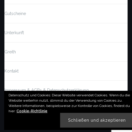
Gutscheine
Unterkunft
Greith
Kontakt
Impressum & AGBs & Datenschutzerklärung
Datenschutz und Cookies: Diese Website verwendet Cookies. Wenn du die
Website weiterhin nutzt, stimmst du der Verwendung von Cookies zu.
Weitere Informationen, beispielsweise zur Kontrolle von Cookies, findest du
© by imSalzatal.at
hier:
Cookie-Richtlinie
Theme von
Colorlib
Powered by
WordPress