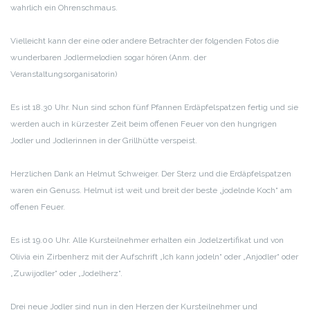
wahrlich ein Ohrenschmaus.
Vielleicht kann der eine oder andere Betrachter der folgenden Fotos die
wunderbaren Jodlermelodien sogar hören (Anm. der
Veranstaltungsorganisatorin)
Es ist 18.30 Uhr. Nun sind schon fünf Pfannen Erdäpfelspatzen fertig und sie
werden auch in kürzester Zeit beim offenen Feuer von den hungrigen
Jodler und Jodlerinnen in der Grillhütte verspeist.
Herzlichen Dank an Helmut Schweiger. Der Sterz und die Erdäpfelspatzen
waren ein Genuss. Helmut ist weit und breit der beste „jodelnde Koch“ am
offenen Feuer.
Es ist 19.00 Uhr. Alle Kursteilnehmer erhalten ein Jodelzertifikat und von
Olivia ein Zirbenherz mit der Aufschrift „Ich kann jodeln“ oder „Anjodler“ oder
„Zuwijodler“ oder „Jodelherz“.
Drei neue Jodler sind nun in den Herzen der Kursteilnehmer und