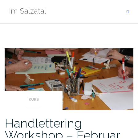
Zum
Im Salzatal
Inhalt
springen
KURS
Handlettering
Workshop – Februar