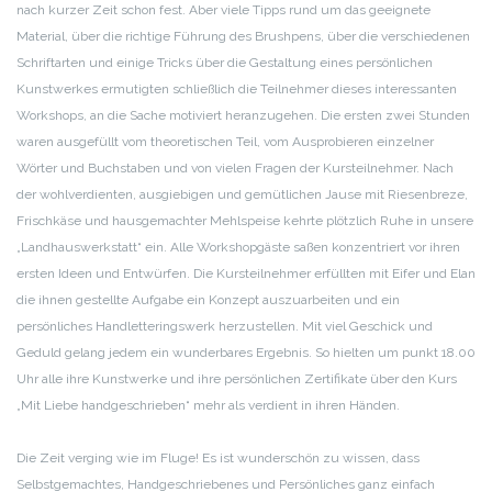
nach kurzer Zeit schon fest.
Aber viele Tipps rund um das geeignete
Material, über die richtige Führung des Brushpens, über die verschiedenen
Schriftarten und einige Tricks über die Gestaltung eines persönlichen
Kunstwerkes ermutigten schließlich die Teilnehmer dieses interessanten
Workshops, an die Sache motiviert heranzugehen.
Die ersten zwei Stunden
waren ausgefüllt vom theoretischen Teil, vom Ausprobieren einzelner
Wörter und Buchstaben und von vielen Fragen der Kursteilnehmer.
Nach
der wohlverdienten, ausgiebigen und gemütlichen Jause mit Riesenbreze,
Frischkäse und hausgemachter Mehlspeise kehrte plötzlich Ruhe in unsere
„Landhauswerkstatt“ ein. Alle Workshopgäste saßen konzentriert vor ihren
ersten Ideen und Entwürfen. Die Kursteilnehmer erfüllten mit Eifer und Elan
die ihnen gestellte Aufgabe ein Konzept auszuarbeiten und ein
persönliches Handletteringswerk herzustellen. Mit viel Geschick und
Geduld gelang jedem ein wunderbares Ergebnis. So hielten um punkt 18.00
Uhr alle ihre Kunstwerke und ihre persönlichen Zertifikate über den Kurs
„Mit Liebe handgeschrieben“ mehr als verdient in ihren Händen.
Die Zeit verging wie im Fluge! Es ist wunderschön zu wissen, dass
Selbstgemachtes, Handgeschriebenes und Persönliches ganz einfach