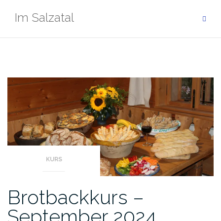
Zum
Im Salzatal
Inhalt
springen
KURS
Brotbackkurs –
September 2024