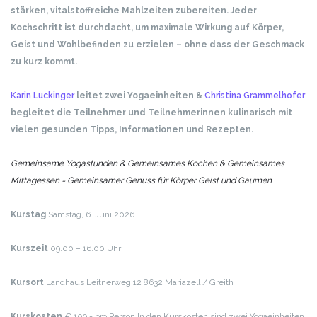
stärken, vitalstoffreiche Mahlzeiten zubereiten.
Jeder
Kochschritt ist durchdacht, um maximale Wirkung auf Körper,
Geist und Wohlbefinden zu erzielen – ohne dass der Geschmack
zu kurz kommt.
Karin Luckinger
leitet zwei Yogaeinheiten &
Christina Grammelhofer
begleitet die Teilnehmer und Teilnehmerinnen kulinarisch mit
vielen gesunden Tipps, Informationen und Rezepten.
Gemeinsame Yogastunden & Gemeinsames Kochen & Gemeinsames
Mittagessen = Gemeinsamer Genuss für Körper Geist und Gaumen
Kurstag
Samstag, 6. Juni 2026
Kurszeit
09.00 – 16.00 Uhr
Kursort
Landhaus
Leitnerweg 12
8632 Mariazell / Greith
Kurskosten
€ 109,- pro Person
In den Kurskosten sind zwei Yogaeinheiten