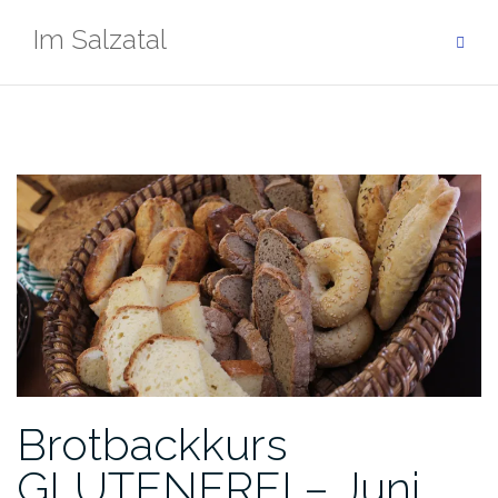
Zum
Im Salzatal
Inhalt
springen
Brotbackkurs
GLUTENFREI – Juni