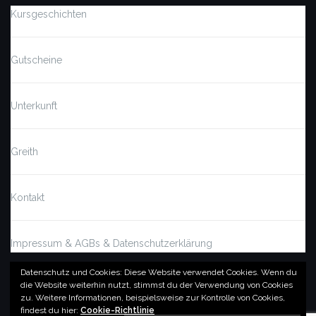
Kursgeschichten
Gutscheine
Unterkunft
Greith
Kontakt
Impressum & AGBs & Datenschutzerklärung
Datenschutz und Cookies: Diese Website verwendet Cookies. Wenn du
die Website weiterhin nutzt, stimmst du der Verwendung von Cookies
© by imSalzatal.at
zu.
Weitere Informationen, beispielsweise zur Kontrolle von Cookies,
Theme von
Colorlib
Powered by
WordPress
findest du hier:
Cookie-Richtlinie