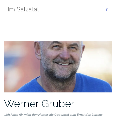
Zum
Im Salzatal
Inhalt
springen
Werner Gruber
„Ich habe für mich den Humor als Gegenpol zum Ernst des Lebens