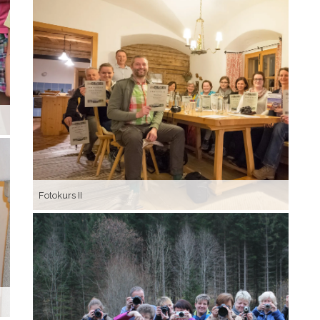
Mal
Fotokurs II
Malkurs
Kin