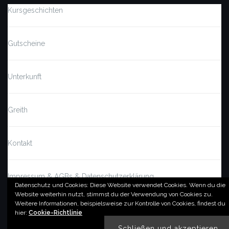
Kursgeschichten
Gutscheine
Unterkunft
Greith
Kontakt
Impressum & AGBs & Datenschutzerklärung
Datenschutz und Cookies: Diese Website verwendet Cookies. Wenn du die
Website weiterhin nutzt, stimmst du der Verwendung von Cookies zu.
Weitere Informationen, beispielsweise zur Kontrolle von Cookies, findest du
© by imSalzatal.at
hier:
Cookie-Richtlinie
Theme von
Colorlib
Powered by
WordPress