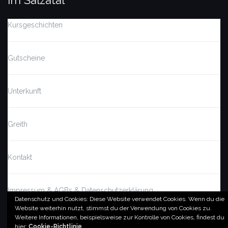
Im Salzatal
Kursgeschichten
Gutscheine
Unterkunft
Greith
Kontakt
Impressum & AGBs & Datenschutzerklärung
Datenschutz und Cookies: Diese Website verwendet Cookies. Wenn du die
Website weiterhin nutzt, stimmst du der Verwendung von Cookies zu.
Weitere Informationen, beispielsweise zur Kontrolle von Cookies, findest du
© by imSalzatal.at
hier:
Cookie-Richtlinie