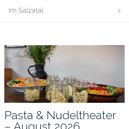
Zum
Im Salzatal
Inhalt
springen
Pasta & Nudeltheater
– August 2026