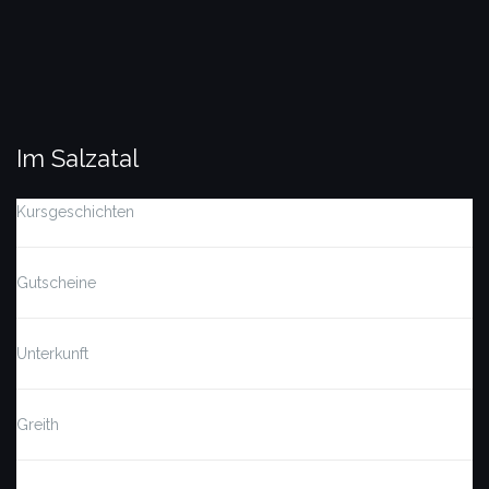
Im Salzatal
Kursgeschichten
Gutscheine
Unterkunft
Greith