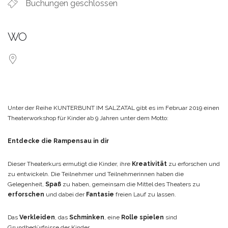
Buchungen geschlossen
WO
Unter der Reihe KUNTERBUNT IM SALZATAL gibt es im Februar 2019 einen
Theaterworkshop für Kinder ab 9 Jahren unter dem Motto:
Entdecke die Rampensau in dir
Dieser Theaterkurs ermutigt die Kinder, ihre
Kreativität
zu erforschen und
zu entwickeln.
Die Teilnehmer und Teilnehmerinnen haben die
Gelegenheit,
Spaß
zu haben, gemeinsam die Mittel des Theaters zu
erforschen
und dabei der
Fantasie
freien Lauf zu lassen.
Das
Verkleiden
, das
Schminken
, eine
Rolle spielen
sind
Grundbedürfnisse der Kinder.