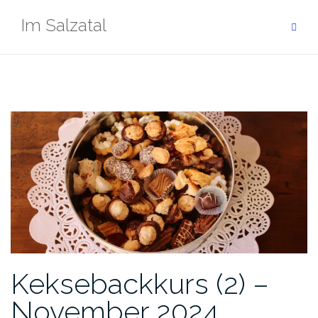
Zum
Im Salzatal
Inhalt
springen
Keksebackkurs (2) –
November 2024