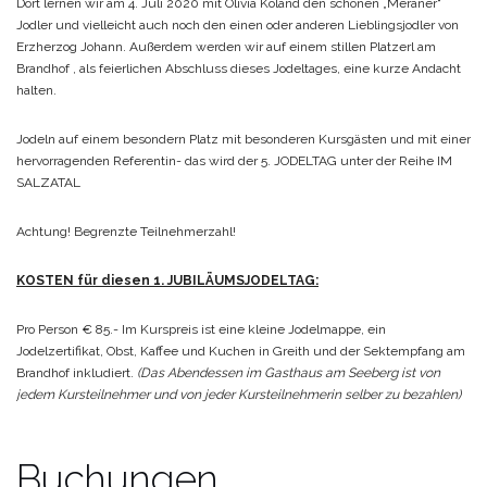
Dort lernen wir am 4. Juli 2020 mit Olivia Koland den schönen „Meraner“
Jodler und vielleicht auch noch den einen oder anderen Lieblingsjodler von
Erzherzog Johann.
Außerdem werden wir auf einem stillen Platzerl am
Brandhof , als feierlichen Abschluss dieses Jodeltages, eine kurze Andacht
halten.
Jodeln auf einem besondern Platz mit besonderen Kursgästen und mit einer
hervorragenden Referentin- das wird der 5. JODELTAG unter der Reihe IM
SALZATAL
Achtung! Begrenzte Teilnehmerzahl!
KOSTEN für diesen 1. JUBILÄUMSJODELTAG:
Pro Person € 85.-
Im Kurspreis ist eine kleine Jodelmappe, ein
Jodelzertifikat, Obst, Kaffee und Kuchen in Greith und der Sektempfang am
Brandhof inkludiert.
(Das Abendessen im Gasthaus am Seeberg ist von
jedem Kursteilnehmer und von jeder Kursteilnehmerin selber zu bezahlen)
Buchungen