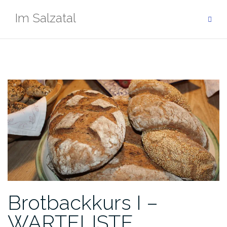
Zum
Im Salzatal
Inhalt
springen
Brotbackkurs I –
WARTELISTE