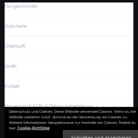
Kursgeschichten
Gutscheine
Unterkunft
Greith
Kontakt
Impressum & AGBs & Datenschutzerklärung
Datenschutz und Cookies: Diese Website verwendet Cookies. Wenn du die
Website weiterhin nutzt, stimmst du der Verwendung von Cookies zu.
Weitere Informationen, beispielsweise zur Kontrolle von Cookies, findest du
© by imSalzatal.at
hier:
Cookie-Richtlinie
Theme von
Colorlib
Powered by
WordPress