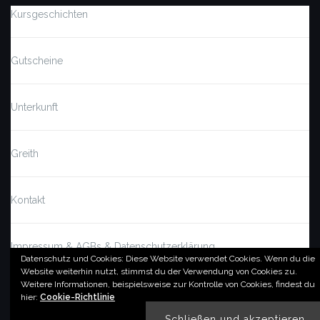
Kursgeschichten
Gutscheine
Unterkunft
Greith
Kontakt
Impressum & AGBs & Datenschutzerklärung
Datenschutz und Cookies: Diese Website verwendet Cookies. Wenn du die
Website weiterhin nutzt, stimmst du der Verwendung von Cookies zu.
Weitere Informationen, beispielsweise zur Kontrolle von Cookies, findest du
© by imSalzatal.at
hier:
Cookie-Richtlinie
Theme von
Colorlib
Powered by
WordPress