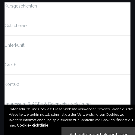
Kursgeschichten
Gutscheine
Unterkunft
Greith
Kontakt
Impressum & AGBs & Datenschutzerklärung
Datenschutz und Cookies: Diese Website verwendet Cookies. Wenn du die
Website weiterhin nutzt, stimmst du der Verwendung von Cookies zu.
Weitere Informationen, beispielsweise zur Kontrolle von Cookies, findest du
© by imSalzatal.at
hier:
Cookie-Richtlinie
Theme von
Colorlib
Powered by
WordPress