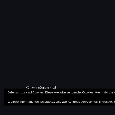
© by imSalzatal.at
Datenschutz und Cookies: Diese Website verwendet Cookies. Wenn du die W
Theme von
Colorlib
Powered by
WordPress
Weitere Informationen, beispielsweise zur Kontrolle von Cookies, findest du 