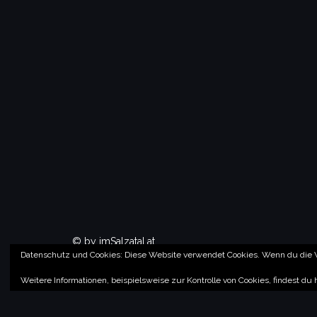
© by imSalzatal.at
Datenschutz und Cookies: Diese Website verwendet Cookies. Wenn du die W
Theme von
Colorlib
Powered by
WordPress
Weitere Informationen, beispielsweise zur Kontrolle von Cookies, findest du 