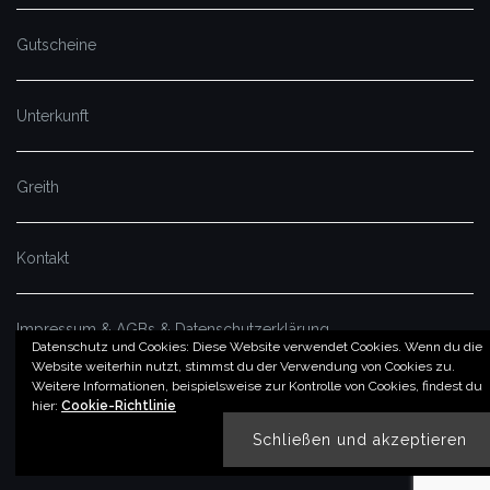
Gutscheine
Unterkunft
Greith
Kontakt
Impressum & AGBs & Datenschutzerklärung
Datenschutz und Cookies: Diese Website verwendet Cookies. Wenn du die
Website weiterhin nutzt, stimmst du der Verwendung von Cookies zu.
Weitere Informationen, beispielsweise zur Kontrolle von Cookies, findest du
© by imSalzatal.at
hier:
Cookie-Richtlinie
Theme von
Colorlib
Powered by
WordPress