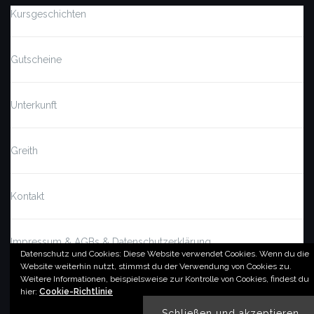
Kursgeschichten
Gutscheine
Unterkunft
Greith
Kontakt
Impressum & AGBs & Datenschutzerklärung
Datenschutz und Cookies: Diese Website verwendet Cookies. Wenn du die
Website weiterhin nutzt, stimmst du der Verwendung von Cookies zu.
Weitere Informationen, beispielsweise zur Kontrolle von Cookies, findest du
© by imSalzatal.at
hier:
Cookie-Richtlinie
Theme von
Colorlib
Powered by
WordPress