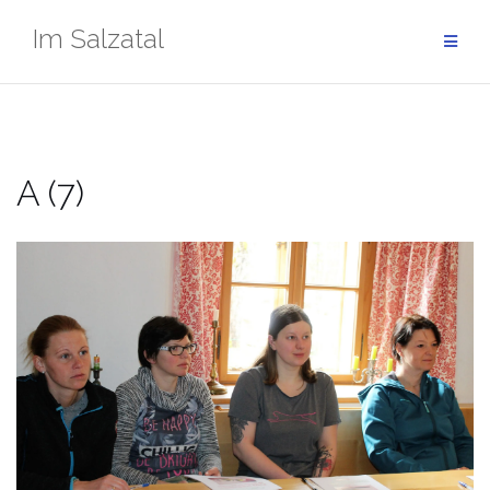
Zum
Im Salzatal
Inhalt
springen
A (7)