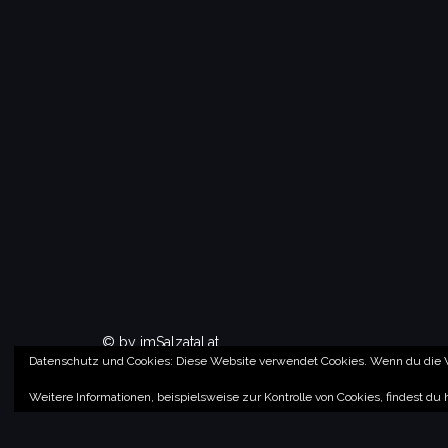
© by imSalzatal.at
Datenschutz und Cookies: Diese Website verwendet Cookies. Wenn du die W
Theme von
Colorlib
Powered by
WordPress
Weitere Informationen, beispielsweise zur Kontrolle von Cookies, findest du 