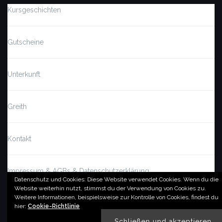
Kursgeschichten
Gutscheine
Unterkunft
Greith
Kontakt
Impressum & AGBs & Datenschutzerklärung
Datenschutz und Cookies: Diese Website verwendet Cookies. Wenn du die
Website weiterhin nutzt, stimmst du der Verwendung von Cookies zu.
Weitere Informationen, beispielsweise zur Kontrolle von Cookies, findest du
© by imSalzatal.at
hier:
Cookie-Richtlinie
Theme von
Colorlib
Powered by
WordPress