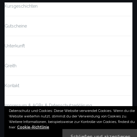
Kursgeschichten
Gutscheine
Unterkunft
Greith
Kontakt
Impressum & AGBs & Datenschutzerklärung
Datenschutz und Cookies: Diese Website verwendet Cookies. Wenn du die
Website weiterhin nutzt, stimmst du der Verwendung von Cookies zu.
Weitere Informationen, beispielsweise zur Kontrolle von Cookies, findest du
© by imSalzatal.at
hier:
Cookie-Richtlinie
Theme von
Colorlib
Powered by
WordPress